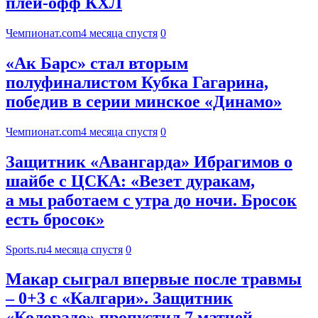
плей-офф КХЛ
Чемпионат.com
4 месяца спустя
0
«Ак Барс» стал вторым
полуфиналистом Кубка Гагарина,
победив в серии минское «Динамо»
Чемпионат.com
4 месяца спустя
0
Защитник «Авангарда» Ибрагимов о
шайбе с ЦСКА: «Везет дуракам,
а мы работаем с утра до ночи. Бросок
есть бросок»
Sports.ru
4 месяца спустя
0
Макар сыграл впервые после травмы
– 0+3 с «Калгари». Защитник
«Колорадо» пропустил 7 матчей