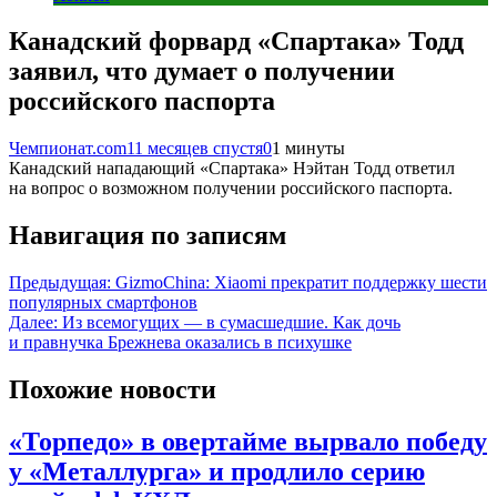
Канадский форвард «Спартака» Тодд
заявил, что думает о получении
российского паспорта
Чемпионат.com
11 месяцев спустя
0
1 минуты
Канадский нападающий «Спартака» Нэйтан Тодд ответил
на вопрос о возможном получении российского паспорта.
Навигация по записям
Предыдущая:
GizmoChina: Xiaomi прекратит поддержку шести
популярных смартфонов
Далее:
Из всемогущих — в сумасшедшие. Как дочь
и правнучка Брежнева оказались в психушке
Похожие новости
«Торпедо» в овертайме вырвало победу
у «Металлурга» и продлило серию