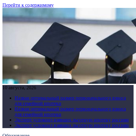
Перейти к содержимому
10 августа, 2026
Назван оптимальный размер первоначального взноса
для семейной ипотеки
Назван оптимальный размер первоначального взноса
для семейной ипотеки
Эксперт успокоил взявших льготную ипотеку россиян
Эксперт успокоил взявших льготную ипотеку россиян
Образование