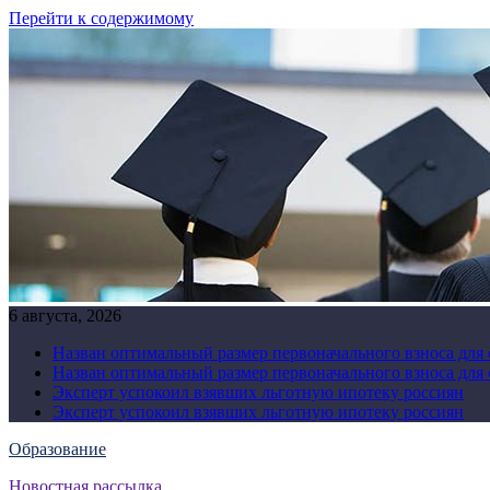
Перейти к содержимому
6 августа, 2026
Назван оптимальный размер первоначального взноса для
Назван оптимальный размер первоначального взноса для
Эксперт успокоил взявших льготную ипотеку россиян
Эксперт успокоил взявших льготную ипотеку россиян
Образование
Новостная рассылка