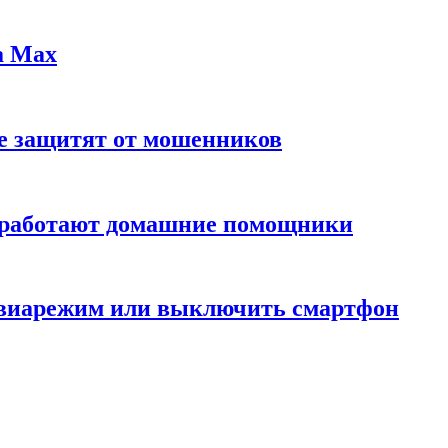
а Max
ые защитят от мошенников
 работают домашние помощники
авиарежим или выключить смартфон