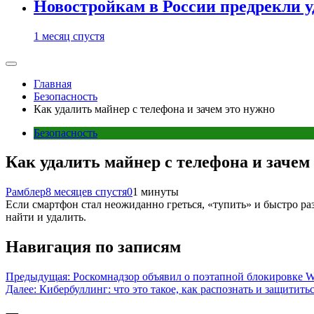
Новостройкам в России предрекли 
1 месяц спустя
Главная
Безопасность
Как удалить майнер с телефона и зачем это нужно
Безопасность
Как удалить майнер с телефона и зачем
Рамблер
8 месяцев спустя
0
1 минуты
Если смартфон стал неожиданно греться, «тупить» и быстро разр
найти и удалить.
Навигация по записям
Предыдущая:
Роскомнадзор объявил о поэтапной блокировке W
Далее:
Кибербуллинг: что это такое, как распознать и защитить