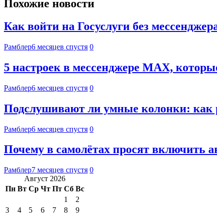
Похожие новости
Как войти на Госуслуги без мессенджер
Рамблер
6 месяцев спустя
0
5 настроек в мессенджере MAX, котор
Рамблер
6 месяцев спустя
0
Подслушивают ли умные колонки: как
Рамблер
6 месяцев спустя
0
Почему в самолётах просят включить 
Рамблер
7 месяцев спустя
0
Август 2026
Пн
Вт
Ср
Чт
Пт
Сб
Вс
1
2
3
4
5
6
7
8
9