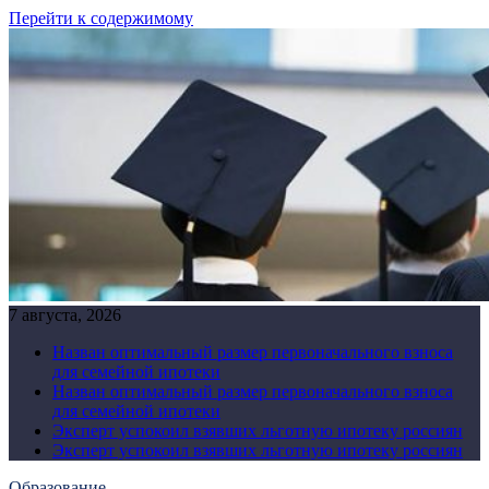
Перейти к содержимому
7 августа, 2026
Назван оптимальный размер первоначального взноса
для семейной ипотеки
Назван оптимальный размер первоначального взноса
для семейной ипотеки
Эксперт успокоил взявших льготную ипотеку россиян
Эксперт успокоил взявших льготную ипотеку россиян
Образование