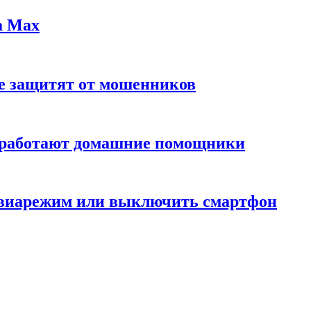
а Max
ые защитят от мошенников
 работают домашние помощники
авиарежим или выключить смартфон