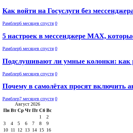
Как войти на Госуслуги без мессенджер
Рамблер
6 месяцев спустя
0
5 настроек в мессенджере MAX, котор
Рамблер
6 месяцев спустя
0
Подслушивают ли умные колонки: как
Рамблер
6 месяцев спустя
0
Почему в самолётах просят включить 
Рамблер
7 месяцев спустя
0
Август 2026
Пн
Вт
Ср
Чт
Пт
Сб
Вс
1
2
3
4
5
6
7
8
9
10
11
12
13
14
15
16