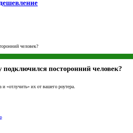
удешевление
сторонний человек?
ру подключился посторонний человек?
 и «отлучить» их от вашего роутера.
р