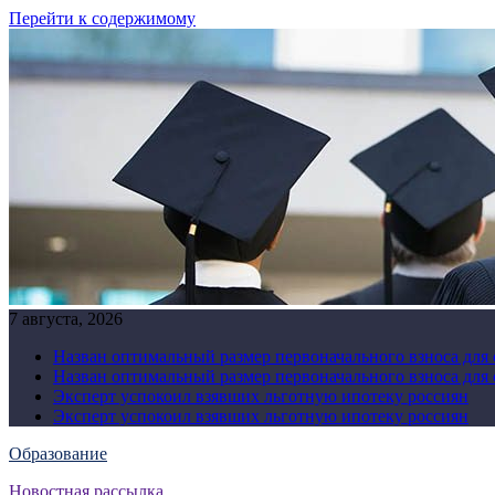
Перейти к содержимому
7 августа, 2026
Назван оптимальный размер первоначального взноса для
Назван оптимальный размер первоначального взноса для
Эксперт успокоил взявших льготную ипотеку россиян
Эксперт успокоил взявших льготную ипотеку россиян
Образование
Новостная рассылка