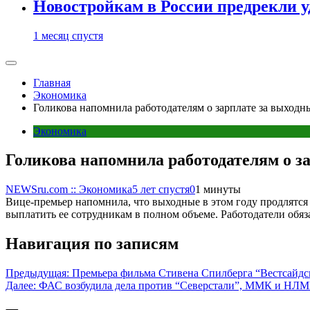
Новостройкам в России предрекли 
1 месяц спустя
Главная
Экономика
Голикова напомнила работодателям о зарплате за выходны
Экономика
Голикова напомнила работодателям о за
NEWSru.com :: Экономика
5 лет спустя
0
1 минуты
Вице-премьер напомнила, что выходные в этом году продлятся
выплатить ее сотрудникам в полном объеме. Работодатели обяз
Навигация по записям
Предыдущая:
Премьера фильма Стивена Спилберга “‎Вестсайдск
Далее:
ФАС возбудила дела против “Северстали”, ММК и НЛМ