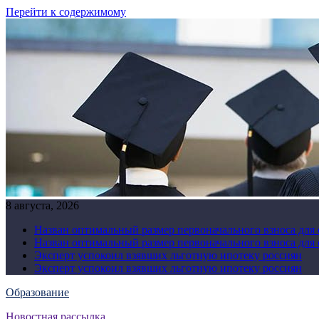
Перейти к содержимому
8 августа, 2026
Назван оптимальный размер первоначального взноса для
Назван оптимальный размер первоначального взноса для
Эксперт успокоил взявших льготную ипотеку россиян
Эксперт успокоил взявших льготную ипотеку россиян
Образование
Новостная рассылка