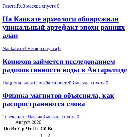
Газета.Ru
3 месяца спустя
0
На Кавказе археологи обнаружили
уникальный артефакт эпохи ранних
алан
Naukatv.ru
3 месяца спустя
0
Конюхов займется исследованием
радиоактивности воды в Антарктиде
Национальная Служба Новостей
3 месяца спустя
0
Физика магнитов объяснила, как
распространяются слова
Телеканал «Наука»
3 месяца спустя
0
Август 2026
Пн
Вт
Ср
Чт
Пт
Сб
Вс
1
2