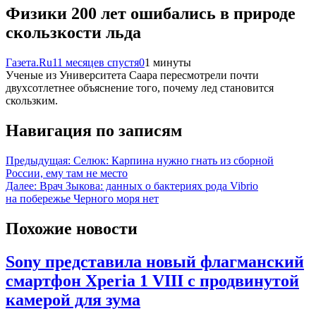
Физики 200 лет ошибались в природе
скользкости льда
Газета.Ru
11 месяцев спустя
0
1 минуты
Ученые из Университета Саара пересмотрели почти
двухсотлетнее объяснение того, почему лед становится
скользким.
Навигация по записям
Предыдущая:
Селюк: Карпина нужно гнать из сборной
России, ему там не место
Далее:
Врач Зыкова: данных о бактериях рода Vibrio
на побережье Черного моря нет
Похожие новости
Sony представила новый флагманский
смартфон Xperia 1 VIII с продвинутой
камерой для зума