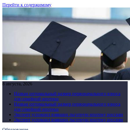
Перейти к содержимому
8 августа, 2026
Назван оптимальный размер первоначального взноса
для семейной ипотеки
Назван оптимальный размер первоначального взноса
для семейной ипотеки
Эксперт успокоил взявших льготную ипотеку россиян
Эксперт успокоил взявших льготную ипотеку россиян
Образование