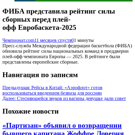
ФИБА представила рейтинг силы
сборных перед плей-
офф Евробаскета-2025
Чемпионат.com
11 месяцев спустя
0
1 минуты
Пресс-служба Международной федерации баскетбола (ФИБА)
обновила рейтинг силы национальных команд в преддверии
плей-офф чемпионата Европы — 2025. В рейтинге были
представлены европейские сборные.
Навигация по записям
Предыдущая:
Рейсы в Китай: «Аэрофлот» готов
воспользоваться введением безвиза для россиян
Далее:
Стесняющейся звуков из вагины девушке дали совет
Похожие новости
«Партизан» объявил о возвращении
бывшего капитана Жоффре Ловерня