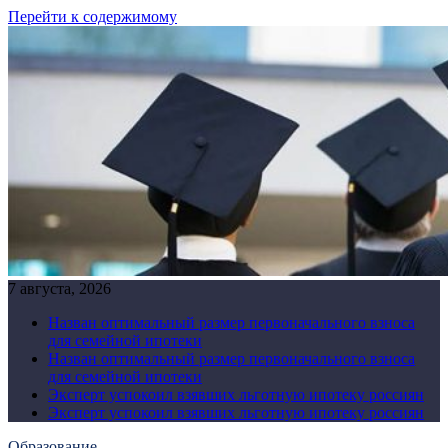
Перейти к содержимому
7 августа, 2026
Назван оптимальный размер первоначального взноса
для семейной ипотеки
Назван оптимальный размер первоначального взноса
для семейной ипотеки
Эксперт успокоил взявших льготную ипотеку россиян
Эксперт успокоил взявших льготную ипотеку россиян
Образование