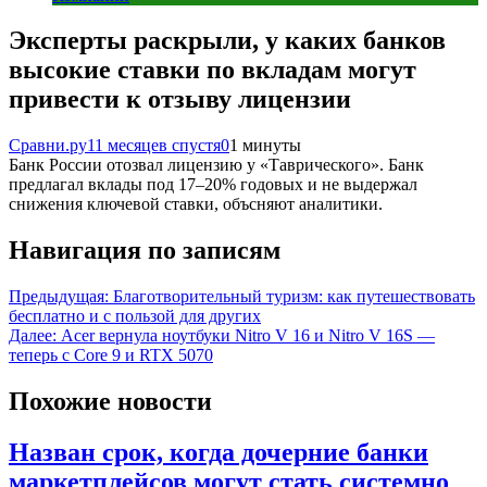
Эксперты раскрыли, у каких банков
высокие ставки по вкладам могут
привести к отзыву лицензии
Сравни.ру
11 месяцев спустя
0
1 минуты
Банк России отозвал лицензию у «Таврического». Банк
предлагал вклады под 17–20% годовых и не выдержал
снижения ключевой ставки, объсняют аналитики.
Навигация по записям
Предыдущая:
Благотворительный туризм: как путешествовать
бесплатно и с пользой для других
Далее:
Acer вернула ноутбуки Nitro V 16 и Nitro V 16S —
теперь с Core 9 и RTX 5070
Похожие новости
Назван срок, когда дочерние банки
маркетплейсов могут стать системно