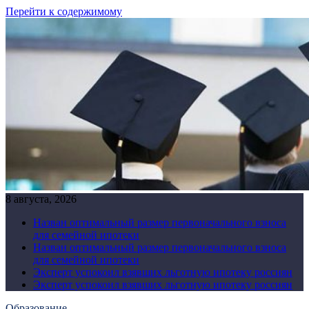
Перейти к содержимому
8 августа, 2026
Назван оптимальный размер первоначального взноса
для семейной ипотеки
Назван оптимальный размер первоначального взноса
для семейной ипотеки
Эксперт успокоил взявших льготную ипотеку россиян
Эксперт успокоил взявших льготную ипотеку россиян
Образование