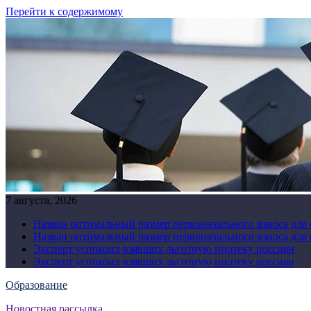
Перейти к содержимому
7 августа, 2026
Назван оптимальный размер первоначального взноса для
Назван оптимальный размер первоначального взноса для
Эксперт успокоил взявших льготную ипотеку россиян
Эксперт успокоил взявших льготную ипотеку россиян
Образование
Новостная рассылка