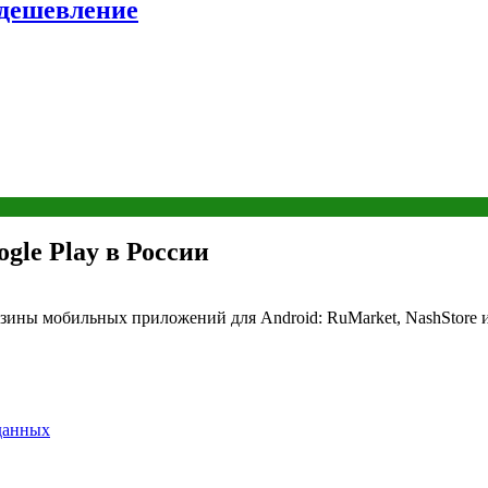
удешевление
gle Play в России
азины мобильных приложений для Android: RuMarket, NashStore 
 данных