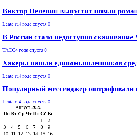
Виктор Пелевин выпустит новый роман 
Lenta.ru
4 года спустя
0
В России стало недоступно скачивание
ТАСС
4 года спустя
0
Хакеры нашли единомышленников сред
Lenta.ru
4 года спустя
0
Популярный мессенджер оштрафовали н
Lenta.ru
4 года спустя
0
Август 2026
Пн
Вт
Ср
Чт
Пт
Сб
Вс
1
2
3
4
5
6
7
8
9
10
11
12
13
14
15
16