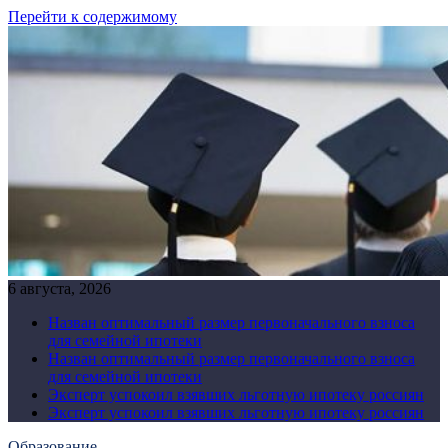
Перейти к содержимому
6 августа, 2026
Назван оптимальный размер первоначального взноса
для семейной ипотеки
Назван оптимальный размер первоначального взноса
для семейной ипотеки
Эксперт успокоил взявших льготную ипотеку россиян
Эксперт успокоил взявших льготную ипотеку россиян
Образование