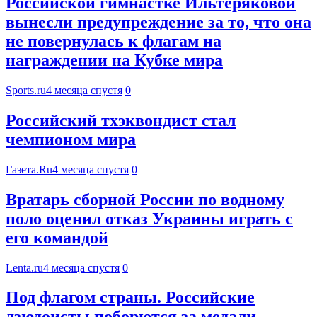
Российской гимнастке Ильтеряковой
вынесли предупреждение за то, что она
не повернулась к флагам на
награждении на Кубке мира
Sports.ru
4 месяца спустя
0
Российский тхэквондист стал
чемпионом мира
Газета.Ru
4 месяца спустя
0
Вратарь сборной России по водному
поло оценил отказ Украины играть с
его командой
Lenta.ru
4 месяца спустя
0
Под флагом страны. Российские
дзюдоисты поборются за медали