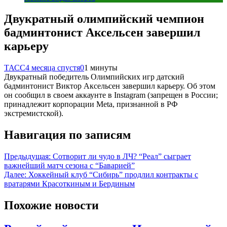
Двукратный олимпийский чемпион
бадминтонист Аксельсен завершил
карьеру
ТАСС
4 месяца спустя
0
1 минуты
Двукратный победитель Олимпийских игр датский
бадминтонист Виктор Аксельсен завершил карьеру. Об этом
он сообщил в своем аккаунте в Instagram (запрещен в России;
принадлежит корпорации Meta, признанной в РФ
экстремистской).
Навигация по записям
Предыдущая:
Сотворит ли чудо в ЛЧ? “Реал” сыграет
важнейший матч сезона с “Баварией”
Далее:
Хоккейный клуб “Сибирь” продлил контракты с
вратарями Красоткиным и Бердиным
Похожие новости