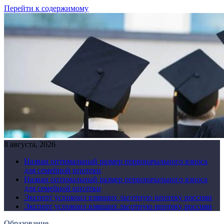
Перейти к содержимому
8 августа, 2026
Назван оптимальный размер первоначального взноса
для семейной ипотеки
Назван оптимальный размер первоначального взноса
для семейной ипотеки
Эксперт успокоил взявших льготную ипотеку россиян
Эксперт успокоил взявших льготную ипотеку россиян
Образование