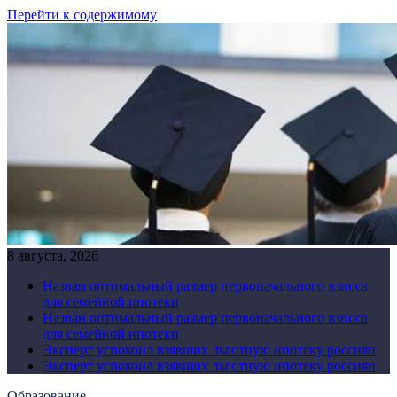
Перейти к содержимому
8 августа, 2026
Назван оптимальный размер первоначального взноса
для семейной ипотеки
Назван оптимальный размер первоначального взноса
для семейной ипотеки
Эксперт успокоил взявших льготную ипотеку россиян
Эксперт успокоил взявших льготную ипотеку россиян
Образование