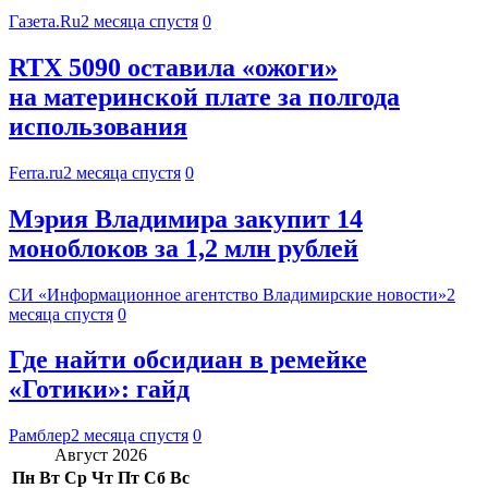
Газета.Ru
2 месяца спустя
0
RTX 5090 оставила «ожоги»
на материнской плате за полгода
использования
Ferra.ru
2 месяца спустя
0
Мэрия Владимира закупит 14
моноблоков за 1,2 млн рублей
СИ «Информационное агентство Владимирские новости»
2
месяца спустя
0
Где найти обсидиан в ремейке
«Готики»: гайд
Рамблер
2 месяца спустя
0
Август 2026
Пн
Вт
Ср
Чт
Пт
Сб
Вс