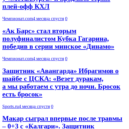
плей-офф КХЛ
Чемпионат.com
4 месяца спустя
0
«Ак Барс» стал вторым
полуфиналистом Кубка Гагарина,
победив в серии минское «Динамо»
Чемпионат.com
4 месяца спустя
0
Защитник «Авангарда» Ибрагимов о
шайбе с ЦСКА: «Везет дуракам,
а мы работаем с утра до ночи. Бросок
есть бросок»
Sports.ru
4 месяца спустя
0
Макар сыграл впервые после травмы
– 0+3 с «Калгари». Защитник