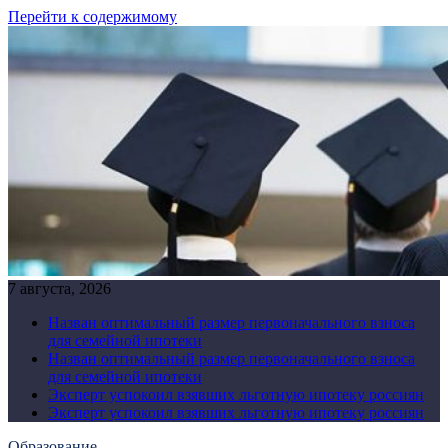
Перейти к содержимому
7 августа, 2026
Назван оптимальный размер первоначального взноса
для семейной ипотеки
Назван оптимальный размер первоначального взноса
для семейной ипотеки
Эксперт успокоил взявших льготную ипотеку россиян
Эксперт успокоил взявших льготную ипотеку россиян
Образование