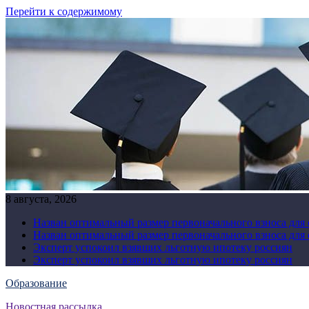
Перейти к содержимому
8 августа, 2026
Назван оптимальный размер первоначального взноса для
Назван оптимальный размер первоначального взноса для
Эксперт успокоил взявших льготную ипотеку россиян
Эксперт успокоил взявших льготную ипотеку россиян
Образование
Новостная рассылка