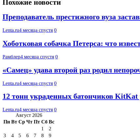
Похожие новости
Преподаватель престижного вуза заста
Lenta.ru
4 месяца спустя
0
Хоботковая собачка Петерса: что извес
Рамблер
4 месяца спустя
0
«Самец» удава второй раз родил непор
Lenta.ru
4 месяца спустя
0
12 тонн украденных батончиков KitKat
Lenta.ru
4 месяца спустя
0
Август 2026
Пн
Вт
Ср
Чт
Пт
Сб
Вс
1
2
3
4
5
6
7
8
9