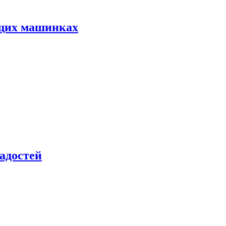
ущих машинках
адостей