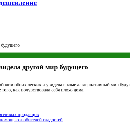
удешевление
р будущего
видела другой мир будущего
мболии обоих легких и увидела в коме альтернативный мир буду
е того, как почувствовала себя плохо дома.
вязчивых продавцов
с помощью любителей сладостей