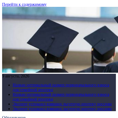
Перейти к содержимому
9 августа, 2026
Назван оптимальный размер первоначального взноса
для семейной ипотеки
Назван оптимальный размер первоначального взноса
для семейной ипотеки
Эксперт успокоил взявших льготную ипотеку россиян
Эксперт успокоил взявших льготную ипотеку россиян
Образование