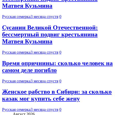
Матвея Кузьмина
Русская семерка
3 месяца спустя
0
Сусанин Великой Отечественной:
бессмертный подвиг крестьянина
Матвея Кузьмина
Русская семерка
3 месяца спустя
0
Время опричнины: сколько человек на
самом деле погибло
Русская семерка
3 месяца спустя
0
Женское рабство в Сибири: за сколько
казак мог купить себе жену
Русская семерка
3 месяца спустя
0
Август 2026