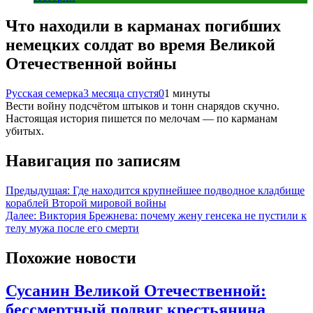
Что находили в карманах погибших
немецких солдат во время Великой
Отечественной войны
Русская семерка
3 месяца спустя
0
1 минуты
Вести войну подсчётом штыков и тонн снарядов скучно.
Настоящая история пишется по мелочам — по карманам
убитых.
Навигация по записям
Предыдущая:
Где находится крупнейшее подводное кладбище
кораблей Второй мировой войны
Далее:
Виктория Брежнева: почему жену генсека не пустили к
телу мужа после его смерти
Похожие новости
Сусанин Великой Отечественной:
бессмертный подвиг крестьянина