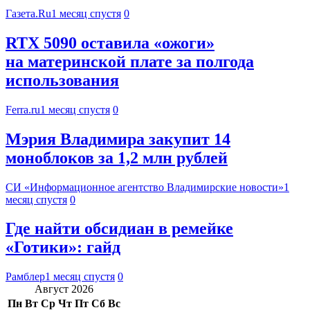
Газета.Ru
1 месяц спустя
0
RTX 5090 оставила «ожоги»
на материнской плате за полгода
использования
Ferra.ru
1 месяц спустя
0
Мэрия Владимира закупит 14
моноблоков за 1,2 млн рублей
СИ «Информационное агентство Владимирские новости»
1
месяц спустя
0
Где найти обсидиан в ремейке
«Готики»: гайд
Рамблер
1 месяц спустя
0
Август 2026
Пн
Вт
Ср
Чт
Пт
Сб
Вс