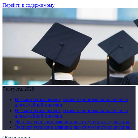
Перейти к содержимому
7 августа, 2026
Назван оптимальный размер первоначального взноса
для семейной ипотеки
Назван оптимальный размер первоначального взноса
для семейной ипотеки
Эксперт успокоил взявших льготную ипотеку россиян
Эксперт успокоил взявших льготную ипотеку россиян
Образование