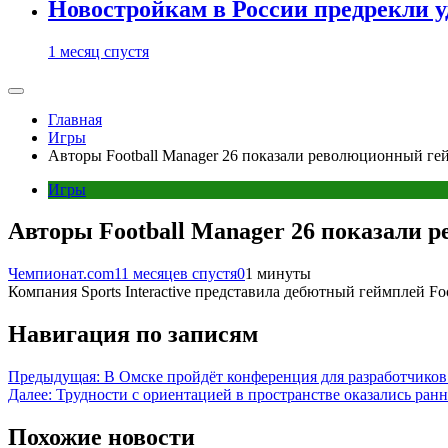
Новостройкам в России предрекли 
1 месяц спустя
Главная
Игры
Авторы Football Manager 26 показали революционный гей
Игры
Авторы Football Manager 26 показали 
Чемпионат.com
11 месяцев спустя
0
1 минуты
Компания Sports Interactive представила дебютный геймплей F
Навигация по записям
Предыдущая:
В Омске пройдёт конференция для разработчико
Далее:
Трудности с ориентацией в пространстве оказались ра
Похожие новости