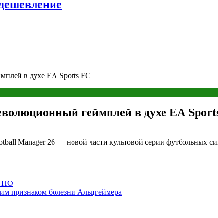
удешевление
мплей в духе EA Sports FC
революционный геймплей в духе EA Sport
ootball Manager 26 — новой части культовой серии футбольных си
в ПО
нним признаком болезни Альцгеймера