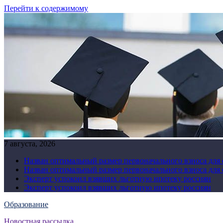
Перейти к содержимому
7 августа, 2026
Назван оптимальный размер первоначального взноса для
Назван оптимальный размер первоначального взноса для
Эксперт успокоил взявших льготную ипотеку россиян
Эксперт успокоил взявших льготную ипотеку россиян
Образование
Новостная рассылка