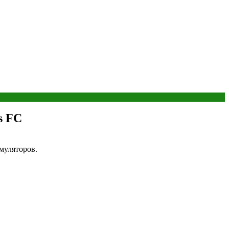
s FC
муляторов.