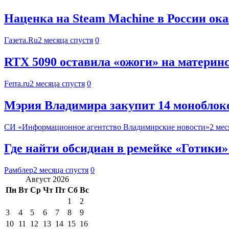
Наценка на Steam Machine в России ок
Газета.Ru
2 месяца спустя
0
RTX 5090 оставила «ожоги» на материнс
Ferra.ru
2 месяца спустя
0
Мэрия Владимира закупит 14 моноблоков
СИ «Информационное агентство Владимирские новости»
2 мес
Где найти обсидиан в ремейке «Готики»
Рамблер
2 месяца спустя
0
Август 2026
Пн
Вт
Ср
Чт
Пт
Сб
Вс
1
2
3
4
5
6
7
8
9
10
11
12
13
14
15
16