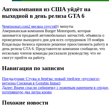
Автокомпания из США уйдёт на
выходной в день релиза GTA 6
Чемпионат.com
2 месяца спустя
0
1 минуты
Американская компания Burger Motorsports, которая
занимается продажей автомобильных запчастей, объявила о
проведении выходного дня для всех сотрудников 19 ноября.
Владельцы бизнеса приняли решение приостановить работу в
день релиза GTA 6. Представители компании сообщили, что
несколько членов команды рассказали руководству, что не
смогут прийти на работу.
Навигация по записям
Предыдущая:
Стужа и берёзы: новый трейлер «русского»
региона Снежная в Genshin Impact
Далее:
Врачи спасли сибирячку с ножевым ранением в сердце,
потерявшую два литра крови
Похожие новости