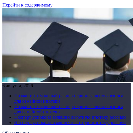
Перейти к содержимому
6 августа, 2026
Назван оптимальный размер первоначального взноса
для семейной ипотеки
Назван оптимальный размер первоначального взноса
для семейной ипотеки
Эксперт успокоил взявших льготную ипотеку россиян
Эксперт успокоил взявших льготную ипотеку россиян
Образование