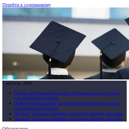
Перейти к содержимому
7 августа, 2026
Назван оптимальный размер первоначального взноса
для семейной ипотеки
Назван оптимальный размер первоначального взноса
для семейной ипотеки
Эксперт успокоил взявших льготную ипотеку россиян
Эксперт успокоил взявших льготную ипотеку россиян
Образование