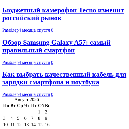
Бюджетный камерофон Tecno изменит
российский рынок
Рамблер
4 месяца спустя
0
Обзор Samsung Galaxy A57: самый
правильный смартфон
Рамблер
4 месяца спустя
0
Как выбрать качественный кабель для
зарядки смартфона и ноутбука
Рамблер
4 месяца спустя
0
Август 2026
Пн
Вт
Ср
Чт
Пт
Сб
Вс
1
2
3
4
5
6
7
8
9
10
11
12
13
14
15
16