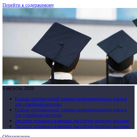
Перейти к содержимому
6 августа, 2026
Назван оптимальный размер первоначального взноса
для семейной ипотеки
Назван оптимальный размер первоначального взноса
для семейной ипотеки
Эксперт успокоил взявших льготную ипотеку россиян
Эксперт успокоил взявших льготную ипотеку россиян
Образование