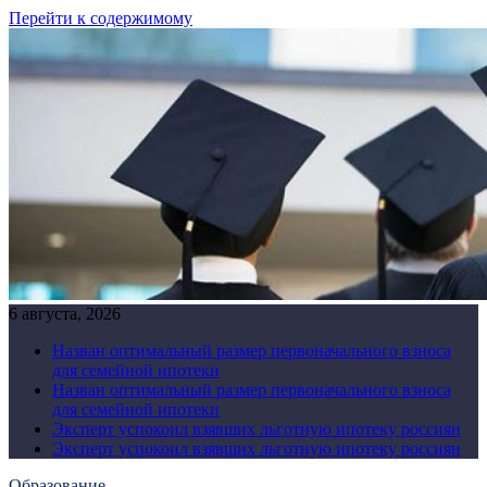
Перейти к содержимому
6 августа, 2026
Назван оптимальный размер первоначального взноса
для семейной ипотеки
Назван оптимальный размер первоначального взноса
для семейной ипотеки
Эксперт успокоил взявших льготную ипотеку россиян
Эксперт успокоил взявших льготную ипотеку россиян
Образование