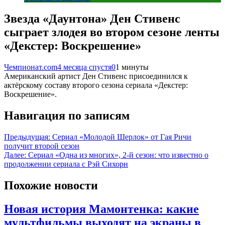
Звезда «Даунтона» Ден Стивенс
сыграет злодея во втором сезоне ленты
«Декстер: Воскрешение»
Чемпионат.com
4 месяца спустя
0
1 минуты
Американский артист Ден Стивенс присоединился к
актёрскому составу второго сезона сериала «Декстер:
Воскрешение».
Навигация по записям
Предыдущая:
Сериал «Молодой Шерлок» от Гая Ричи
получит второй сезон
Далее:
Сериал «Одна из многих», 2-й сезон: что известно о
продолжении сериала с Рэй Сихорн
Похожие новости
Новая история Мамонтенка: какие
мультфильмы выходят на экраны в