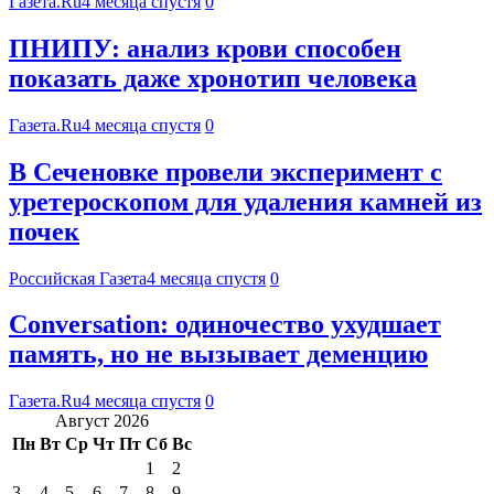
Газета.Ru
4 месяца спустя
0
ПНИПУ: анализ крови способен
показать даже хронотип человека
Газета.Ru
4 месяца спустя
0
В Сеченовке провели эксперимент с
уретероскопом для удаления камней из
почек
Российская Газета
4 месяца спустя
0
Conversation: одиночество ухудшает
память, но не вызывает деменцию
Газета.Ru
4 месяца спустя
0
Август 2026
Пн
Вт
Ср
Чт
Пт
Сб
Вс
1
2
3
4
5
6
7
8
9