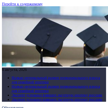
Перейти к содержимому
6 августа, 2026
Назван оптимальный размер первоначального взноса
для семейной ипотеки
Назван оптимальный размер первоначального взноса
для семейной ипотеки
Эксперт успокоил взявших льготную ипотеку россиян
Эксперт успокоил взявших льготную ипотеку россиян
Образование