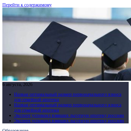
Перейти к содержимому
6 августа, 2026
Назван оптимальный размер первоначального взноса
для семейной ипотеки
Назван оптимальный размер первоначального взноса
для семейной ипотеки
Эксперт успокоил взявших льготную ипотеку россиян
Эксперт успокоил взявших льготную ипотеку россиян
Образование