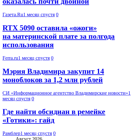
оказалась почти двойной
Газета.Ru
1 месяц спустя
0
RTX 5090 оставила «ожоги»
на материнской плате за полгода
использования
Ferra.ru
1 месяц спустя
0
Мэрия Владимира закупит 14
моноблоков за 1,2 млн рублей
СИ «Информационное агентство Владимирские новости»
1
месяц спустя
0
Где найти обсидиан в ремейке
«Готики»: гайд
Рамблер
1 месяц спустя
0
Август 2026