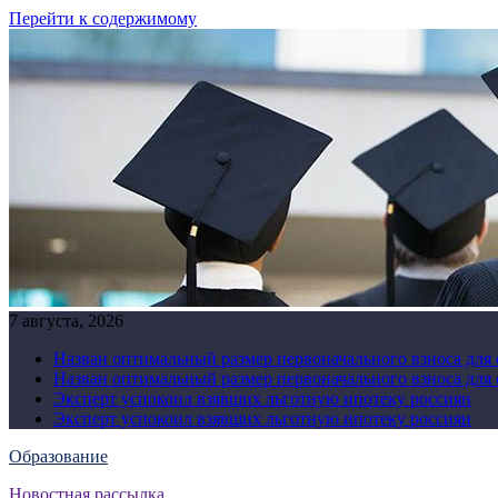
Перейти к содержимому
7 августа, 2026
Назван оптимальный размер первоначального взноса для
Назван оптимальный размер первоначального взноса для
Эксперт успокоил взявших льготную ипотеку россиян
Эксперт успокоил взявших льготную ипотеку россиян
Образование
Новостная рассылка