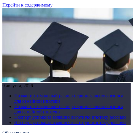
Перейти к содержимому
9 августа, 2026
Назван оптимальный размер первоначального взноса
для семейной ипотеки
Назван оптимальный размер первоначального взноса
для семейной ипотеки
Эксперт успокоил взявших льготную ипотеку россиян
Эксперт успокоил взявших льготную ипотеку россиян
Образование