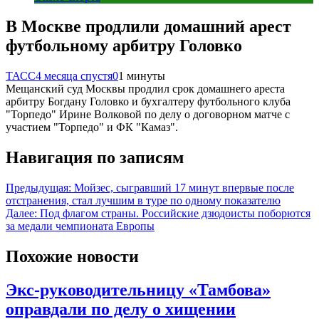
В Москве продлили домашний арест
футбольному арбитру Головко
ТАСС
4 месяца спустя
0
1 минуты
Мещанский суд Москвы продлил срок домашнего ареста
арбитру Богдану Головко и бухгалтеру футбольного клуба
"Торпедо" Ирине Волковой по делу о договорном матче с
участием "Торпедо" и ФК "Камаз".
Навигация по записям
Предыдущая:
Мойзес, сыгравший 17 минут впервые после
отстранения, стал лучшим в туре по одному показателю
Далее:
Под флагом страны. Российские дзюдоисты поборются
за медали чемпионата Европы
Похожие новости
Экс-руководительницу «Тамбова»
оправдали по делу о хищении