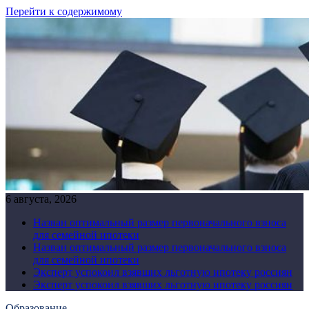
Перейти к содержимому
6 августа, 2026
Назван оптимальный размер первоначального взноса
для семейной ипотеки
Назван оптимальный размер первоначального взноса
для семейной ипотеки
Эксперт успокоил взявших льготную ипотеку россиян
Эксперт успокоил взявших льготную ипотеку россиян
Образование