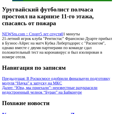
Уругвайский футболист полчаса
простоял на карнизе 11-го этажа,
спасаясь от пожара
NEWSru.com :: Спорт
5 лет спустя
0
1 минуты
21-летний игрок клуба "Рентистас" Франсиско Дуарте прибыл
в Буэнос-Айрес на матч Кубка Либертадорес с "Расингом",
однако вместе с двумя партнерами по команде сдал
положительный тест на коронавирус и был изолирован в
номере отеля.
Навигация по записям
Предыдущая:
В Роскосмосе одобрили финальную подготовку
модуля “Наука” к запуску на МКС
Далее:
“Юра, мы приехали”: неизвестные разукрасили
недостроенный челнок “Буран” на Байконуре
Похожие новости