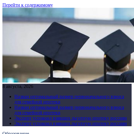
Перейти к содержимому
8 августа, 2026
Назван оптимальный размер первоначального взноса
для семейной ипотеки
Назван оптимальный размер первоначального взноса
для семейной ипотеки
Эксперт успокоил взявших льготную ипотеку россиян
Эксперт успокоил взявших льготную ипотеку россиян
Образование