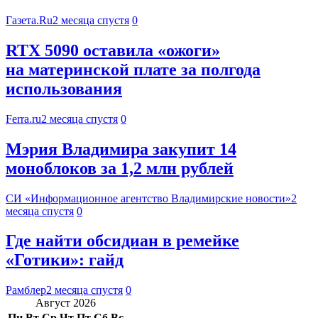
Газета.Ru
2 месяца спустя
0
RTX 5090 оставила «ожоги»
на материнской плате за полгода
использования
Ferra.ru
2 месяца спустя
0
Мэрия Владимира закупит 14
моноблоков за 1,2 млн рублей
СИ «Информационное агентство Владимирские новости»
2
месяца спустя
0
Где найти обсидиан в ремейке
«Готики»: гайд
Рамблер
2 месяца спустя
0
Август 2026
Пн
Вт
Ср
Чт
Пт
Сб
Вс