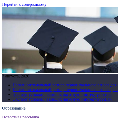
Перейти к содержимому
7 августа, 2026
Назван оптимальный размер первоначального взноса для
Назван оптимальный размер первоначального взноса для
Эксперт успокоил взявших льготную ипотеку россиян
Эксперт успокоил взявших льготную ипотеку россиян
Образование
Новостная рассылка