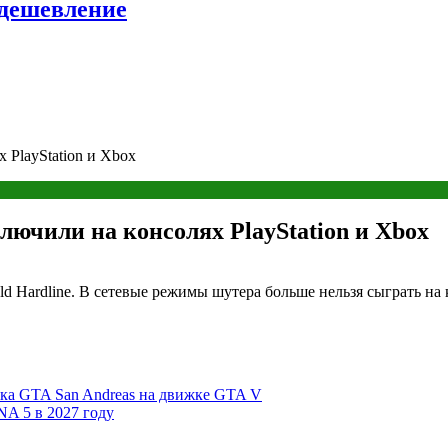
удешевление
х PlayStation и Xbox
ключили на консолях PlayStation и Xbox
ield Hardline. В сетевые режимы шутера больше нельзя сыграть н
ейка GTA San Andreas на движке GTA V
A 5 в 2027 году