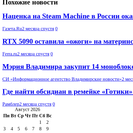
Похожие новости
Наценка на Steam Machine в России ок
Газета.Ru
2 месяца спустя
0
RTX 5090 оставила «ожоги» на материнс
Ferra.ru
2 месяца спустя
0
Мэрия Владимира закупит 14 моноблоков
СИ «Информационное агентство Владимирские новости»
2 мес
Где найти обсидиан в ремейке «Готики»
Рамблер
2 месяца спустя
0
Август 2026
Пн
Вт
Ср
Чт
Пт
Сб
Вс
1
2
3
4
5
6
7
8
9