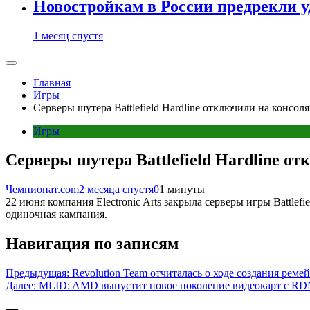
Новостройкам в России предрекли 
1 месяц спустя
Главная
Игры
Серверы шутера Battlefield Hardline отключили на консоля
Игры
Серверы шутера Battlefield Hardline от
Чемпионат.com
2 месяца спустя
0
1 минуты
22 июня компания Electronic Arts закрыла серверы игры Battlef
одиночная кампания.
Навигация по записям
Предыдущая:
Revolution Team отчиталась о ходе создания рем
Далее:
MLID: AMD выпустит новое поколение видеокарт с RDN