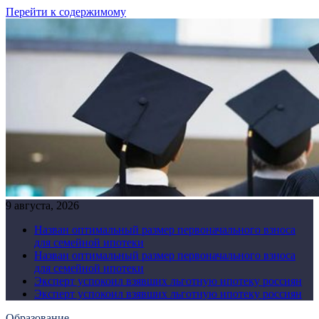
Перейти к содержимому
9 августа, 2026
Назван оптимальный размер первоначального взноса
для семейной ипотеки
Назван оптимальный размер первоначального взноса
для семейной ипотеки
Эксперт успокоил взявших льготную ипотеку россиян
Эксперт успокоил взявших льготную ипотеку россиян
Образование