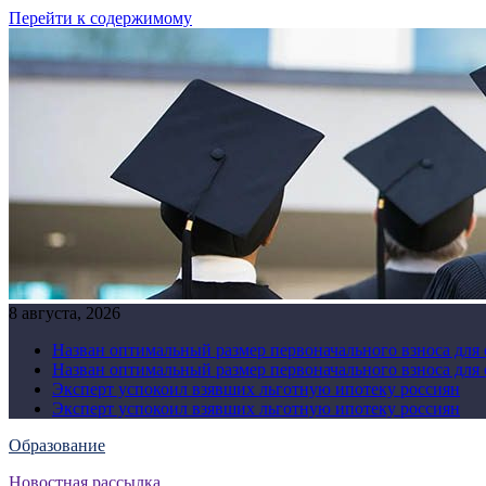
Перейти к содержимому
8 августа, 2026
Назван оптимальный размер первоначального взноса для
Назван оптимальный размер первоначального взноса для
Эксперт успокоил взявших льготную ипотеку россиян
Эксперт успокоил взявших льготную ипотеку россиян
Образование
Новостная рассылка