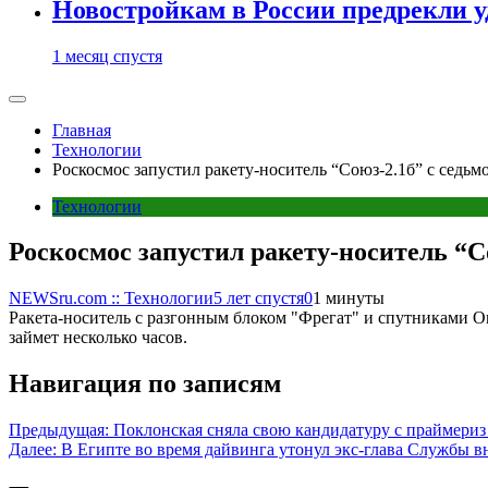
Новостройкам в России предрекли 
1 месяц спустя
Главная
Технологии
Роскосмос запустил ракету-носитель “Союз-2.1б” с седь
Технологии
Роскосмос запустил ракету-носитель “
NEWSru.com :: Технологии
5 лет спустя
0
1 минуты
Ракета-носитель с разгонным блоком "Фрегат" и спутниками O
займет несколько часов.
Навигация по записям
Предыдущая:
Поклонская сняла свою кандидатуру с праймериз
Далее:
В Египте во время дайвинга утонул экс-глава Службы 