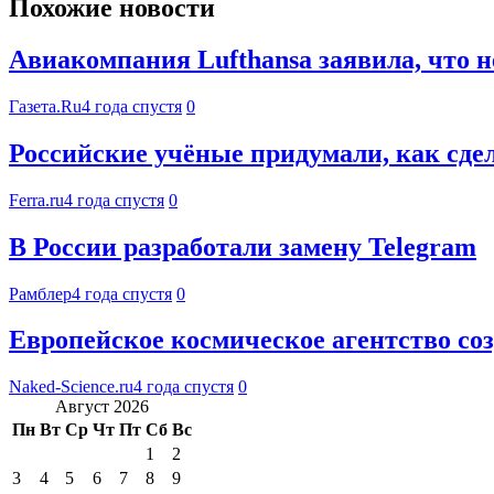
Похожие новости
Авиакомпания Lufthansa заявила, что н
Газета.Ru
4 года спустя
0
Российские учёные придумали, как сдел
Ferra.ru
4 года спустя
0
В России разработали замену Telegram
Рамблер
4 года спустя
0
Европейское космическое агентство соз
Naked-Science.ru
4 года спустя
0
Август 2026
Пн
Вт
Ср
Чт
Пт
Сб
Вс
1
2
3
4
5
6
7
8
9