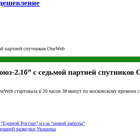
удешевление
мой партией спутников OneWeb
Союз-2.1б” с седьмой партией спутников
neWeb стартовала в 20 часов 38 минут по московскому времени 
 “Единой России” из-за “новой работы”
внешней разведки Украины