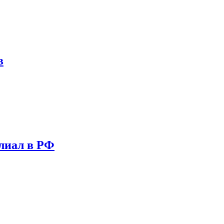
в
лиал в РФ