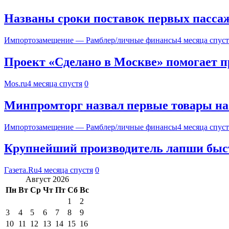
Названы сроки поставок первых пасса
Импортозамещение — Рамблер/личные финансы
4 месяца спуст
Проект «Сделано в Москве» помогает 
Mos.ru
4 месяца спустя
0
Минпромторг назвал первые товары на
Импортозамещение — Рамблер/личные финансы
4 месяца спуст
Крупнейший производитель лапши быст
Газета.Ru
4 месяца спустя
0
Август 2026
Пн
Вт
Ср
Чт
Пт
Сб
Вс
1
2
3
4
5
6
7
8
9
10
11
12
13
14
15
16