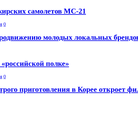
жирских самолетов МС-21
я
0
продвижению молодых локальных брендо
 «российской полке»
я
0
рого приготовления в Корее откроет фи