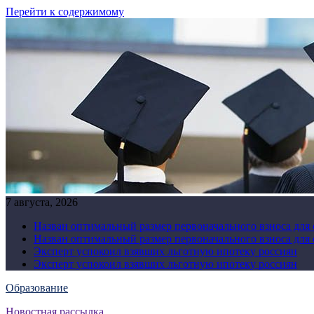
Перейти к содержимому
7 августа, 2026
Назван оптимальный размер первоначального взноса для
Назван оптимальный размер первоначального взноса для
Эксперт успокоил взявших льготную ипотеку россиян
Эксперт успокоил взявших льготную ипотеку россиян
Образование
Новостная рассылка