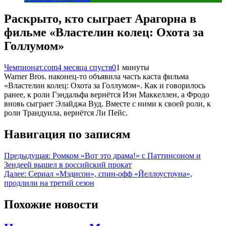
Раскрыто, кто сыграет Арагорна в
фильме «Властелин колец: Охота за
Голлумом»
Чемпионат.com
4 месяца спустя
0
1 минуты
Warner Bros. наконец-то объявила часть каста фильма
«Властелин колец: Охота за Голлумом». Как и говорилось
ранее, к роли Гэндальфа вернётся Иэн Маккеллен, а Фродо
вновь сыграет Элайджа Вуд. Вместе с ними к своей роли, к
роли Трандуила, вернётся Ли Пейс.
Навигация по записям
Предыдущая:
Ромком «Вот это драма!» с Паттинсоном и
Зендеей вышел в российский прокат
Далее:
Сериал «Мэдисон», спин-офф «Йеллоустоуна»,
продлили на третий сезон
Похожие новости