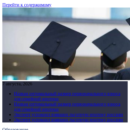
Перейти к содержимому
7 августа, 2026
Назван оптимальный размер первоначального взноса
для семейной ипотеки
Назван оптимальный размер первоначального взноса
для семейной ипотеки
Эксперт успокоил взявших льготную ипотеку россиян
Эксперт успокоил взявших льготную ипотеку россиян
Образование