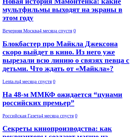
Новая история Мамонтенка: какие
мультфильмы выходят на экраны в
этом году
Вечерняя Москва
4 месяца спустя
0
Блокбастер про Майкла Джексона
скоро выйдет в кино. Из него уже
вырезали всю линию о связях певца с
детьми. Что ждать от «Майкла»?
Lenta.ru
4 месяца спустя
0
На 48-м ММКФ ожидается “цунами
российских премьер”
Российская Газета
4 месяца спустя
0
Секреты кинопроизводства: как
реквизиторы создают магию из