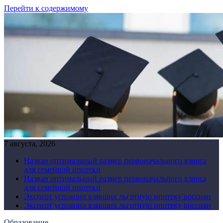
Перейти к содержимому
7 августа, 2026
Назван оптимальный размер первоначального взноса
для семейной ипотеки
Назван оптимальный размер первоначального взноса
для семейной ипотеки
Эксперт успокоил взявших льготную ипотеку россиян
Эксперт успокоил взявших льготную ипотеку россиян
Образование