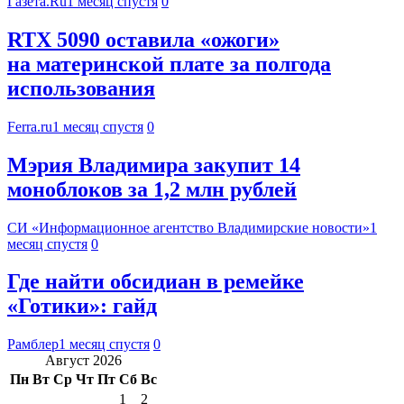
Газета.Ru
1 месяц спустя
0
RTX 5090 оставила «ожоги»
на материнской плате за полгода
использования
Ferra.ru
1 месяц спустя
0
Мэрия Владимира закупит 14
моноблоков за 1,2 млн рублей
СИ «Информационное агентство Владимирские новости»
1
месяц спустя
0
Где найти обсидиан в ремейке
«Готики»: гайд
Рамблер
1 месяц спустя
0
Август 2026
Пн
Вт
Ср
Чт
Пт
Сб
Вс
1
2