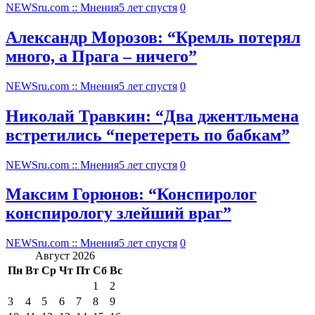
NEWSru.com :: Мнения
5 лет спустя
0
Александр Морозов: “Кремль потерял
много, а Прага – ничего”
NEWSru.com :: Мнения
5 лет спустя
0
Николай Травкин: “Два джентльмена
встретились “перетереть по бабкам”
NEWSru.com :: Мнения
5 лет спустя
0
Максим Горюнов: “Конспиролог
конспирологу злейший враг”
NEWSru.com :: Мнения
5 лет спустя
0
Август 2026
Пн
Вт
Ср
Чт
Пт
Сб
Вс
1
2
3
4
5
6
7
8
9