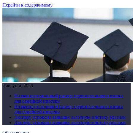
Перейти к содержимому
9 августа, 2026
Назван оптимальный размер первоначального взноса
для семейной ипотеки
Назван оптимальный размер первоначального взноса
для семейной ипотеки
Эксперт успокоил взявших льготную ипотеку россиян
Эксперт успокоил взявших льготную ипотеку россиян
Образование