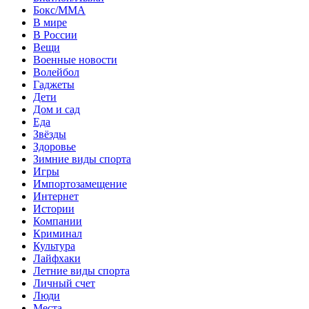
Бокс/MMA
В мире
В России
Вещи
Военные новости
Волейбол
Гаджеты
Дети
Дом и сад
Еда
Звёзды
Здоровье
Зимние виды спорта
Игры
Импортозамещение
Интернет
Истории
Компании
Криминал
Культура
Лайфхаки
Летние виды спорта
Личный счет
Люди
Места