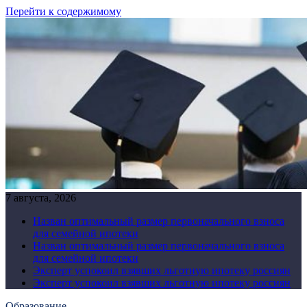
Перейти к содержимому
7 августа, 2026
Назван оптимальный размер первоначального взноса
для семейной ипотеки
Назван оптимальный размер первоначального взноса
для семейной ипотеки
Эксперт успокоил взявших льготную ипотеку россиян
Эксперт успокоил взявших льготную ипотеку россиян
Образование