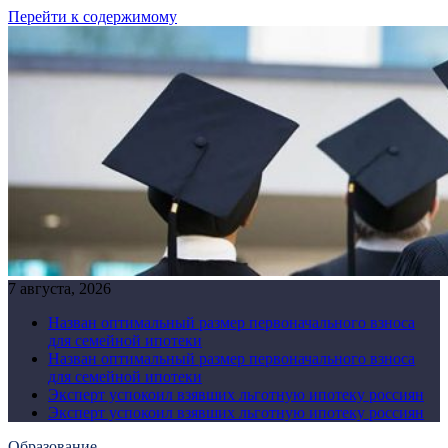
Перейти к содержимому
7 августа, 2026
Назван оптимальный размер первоначального взноса
для семейной ипотеки
Назван оптимальный размер первоначального взноса
для семейной ипотеки
Эксперт успокоил взявших льготную ипотеку россиян
Эксперт успокоил взявших льготную ипотеку россиян
Образование