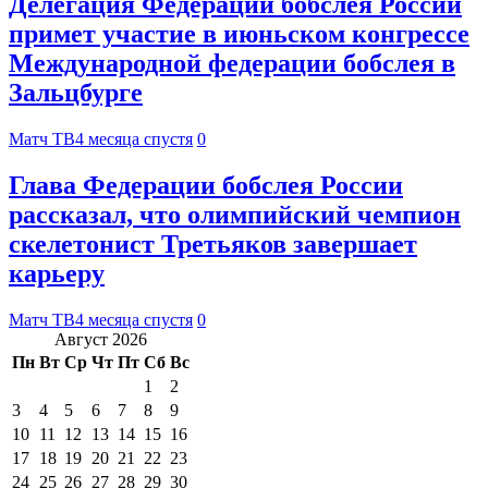
Делегация Федерации бобслея России
примет участие в июньском конгрессе
Международной федерации бобслея в
Зальцбурге
Матч ТВ
4 месяца спустя
0
Глава Федерации бобслея России
рассказал, что олимпийский чемпион
скелетонист Третьяков завершает
карьеру
Матч ТВ
4 месяца спустя
0
Август 2026
Пн
Вт
Ср
Чт
Пт
Сб
Вс
1
2
3
4
5
6
7
8
9
10
11
12
13
14
15
16
17
18
19
20
21
22
23
24
25
26
27
28
29
30