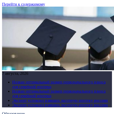
Перейти к содержимому
7 августа, 2026
Назван оптимальный размер первоначального взноса
для семейной ипотеки
Назван оптимальный размер первоначального взноса
для семейной ипотеки
Эксперт успокоил взявших льготную ипотеку россиян
Эксперт успокоил взявших льготную ипотеку россиян
Образование