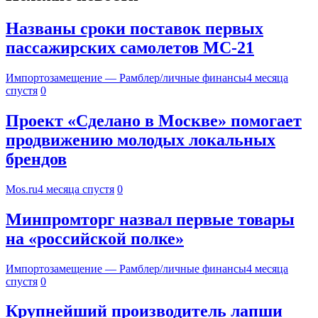
Названы сроки поставок первых
пассажирских самолетов МС-21
Импортозамещение — Рамблер/личные финансы
4 месяца
спустя
0
Проект «Сделано в Москве» помогает
продвижению молодых локальных
брендов
Mos.ru
4 месяца спустя
0
Минпромторг назвал первые товары
на «российской полке»
Импортозамещение — Рамблер/личные финансы
4 месяца
спустя
0
Крупнейший производитель лапши