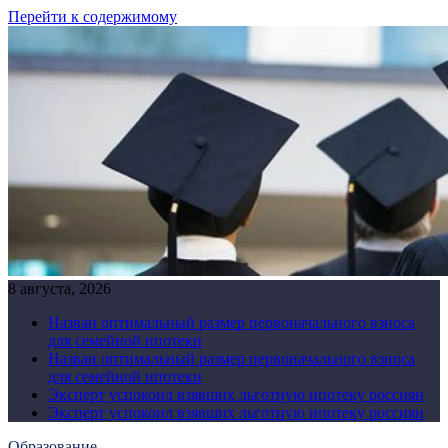
Перейти к содержимому
8 августа, 2026
Назван оптимальный размер первоначального взноса
для семейной ипотеки
Назван оптимальный размер первоначального взноса
для семейной ипотеки
Эксперт успокоил взявших льготную ипотеку россиян
Эксперт успокоил взявших льготную ипотеку россиян
Образование