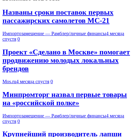
Названы сроки поставок первых
пассажирских самолетов МС-21
Импортозамещение — Рамблер/личные финансы
4 месяца
спустя
0
Проект «Сделано в Москве» помогает
продвижению молодых локальных
брендов
Mos.ru
4 месяца спустя
0
Минпромторг назвал первые товары
на «российской полке»
Импортозамещение — Рамблер/личные финансы
4 месяца
спустя
0
Крупнейший производитель лапши