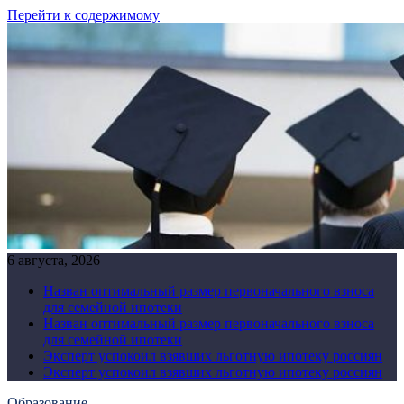
Перейти к содержимому
6 августа, 2026
Назван оптимальный размер первоначального взноса
для семейной ипотеки
Назван оптимальный размер первоначального взноса
для семейной ипотеки
Эксперт успокоил взявших льготную ипотеку россиян
Эксперт успокоил взявших льготную ипотеку россиян
Образование