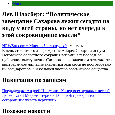
Мнения
Лев Шлосберг: “Политическое
завещание Сахарова лежит сегодня на
виду у всей страны, но нет очереди к
этой сокровищнице мысли”
NEWSru.com :: Мнения
5 лет спустя
0
1 минуты
В день столетия со дня рождения Андрея Сахарова депутат
Псковского областного собрания вспоминает последнее
публичное выступление Сахарова, с сожалением отмечая, что
выстраданное наследие академика оказалось не востребовано
ни государством, ни большей частью российского общества.
Навигация по записям
Предыдущая:
Андрей Никулин: “Конец всех лукавых песен”
Далее:
Клип Моргенштерна и DJ Smash проверят на
оскорбление чувств верующих
Похожие новости