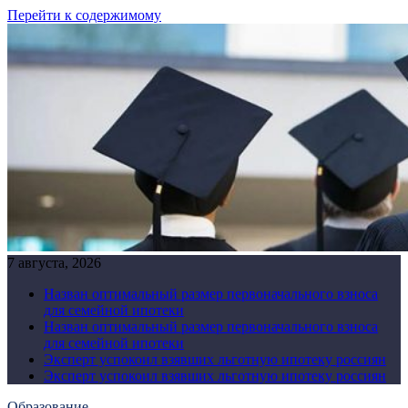
Перейти к содержимому
7 августа, 2026
Назван оптимальный размер первоначального взноса
для семейной ипотеки
Назван оптимальный размер первоначального взноса
для семейной ипотеки
Эксперт успокоил взявших льготную ипотеку россиян
Эксперт успокоил взявших льготную ипотеку россиян
Образование