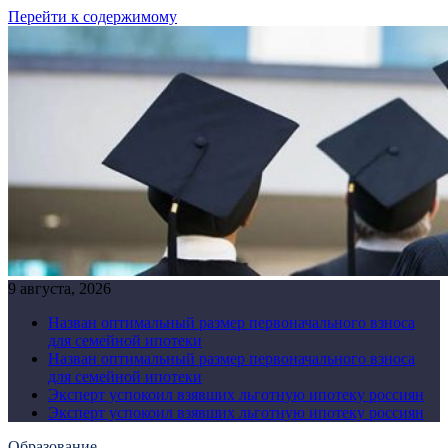
Перейти к содержимому
9 августа, 2026
Назван оптимальный размер первоначального взноса
для семейной ипотеки
Назван оптимальный размер первоначального взноса
для семейной ипотеки
Эксперт успокоил взявших льготную ипотеку россиян
Эксперт успокоил взявших льготную ипотеку россиян
Образование