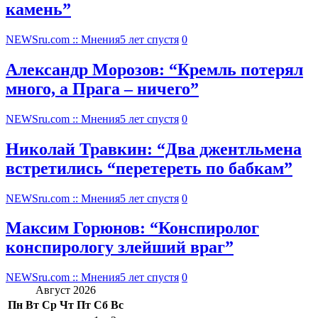
камень”
NEWSru.com :: Мнения
5 лет спустя
0
Александр Морозов: “Кремль потерял
много, а Прага – ничего”
NEWSru.com :: Мнения
5 лет спустя
0
Николай Травкин: “Два джентльмена
встретились “перетереть по бабкам”
NEWSru.com :: Мнения
5 лет спустя
0
Максим Горюнов: “Конспиролог
конспирологу злейший враг”
NEWSru.com :: Мнения
5 лет спустя
0
Август 2026
Пн
Вт
Ср
Чт
Пт
Сб
Вс