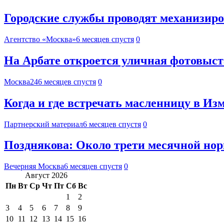
Городские службы проводят механизиро
Агентство «Москва»
6 месяцев спустя
0
На Арбате откроется уличная фотовыст
Москва24
6 месяцев спустя
0
Когда и где встречать масленницу в И
Партнерский материал
6 месяцев спустя
0
Позднякова: Около трети месячной нор
Вечерняя Москва
6 месяцев спустя
0
Август 2026
Пн
Вт
Ср
Чт
Пт
Сб
Вс
1
2
3
4
5
6
7
8
9
10
11
12
13
14
15
16