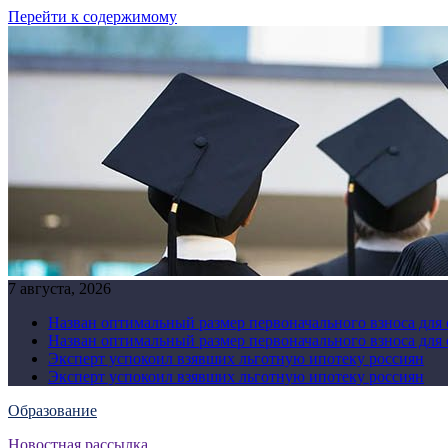
Перейти к содержимому
7 августа, 2026
Назван оптимальный размер первоначального взноса для
Назван оптимальный размер первоначального взноса для
Эксперт успокоил взявших льготную ипотеку россиян
Эксперт успокоил взявших льготную ипотеку россиян
Образование
Новостная рассылка