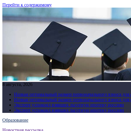
Перейти к содержимому
8 августа, 2026
Назван оптимальный размер первоначального взноса для
Назван оптимальный размер первоначального взноса для
Эксперт успокоил взявших льготную ипотеку россиян
Эксперт успокоил взявших льготную ипотеку россиян
Образование
Новостная рассылка