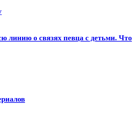
у
ю линию о связях певца с детьми. Что
ериалов