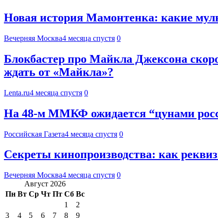
Новая история Мамонтенка: какие мул
Вечерняя Москва
4 месяца спустя
0
Блокбастер про Майкла Джексона скоро 
ждать от «Майкла»?
Lenta.ru
4 месяца спустя
0
На 48-м ММКФ ожидается “цунами рос
Российская Газета
4 месяца спустя
0
Секреты кинопроизводства: как рекви
Вечерняя Москва
4 месяца спустя
0
Август 2026
Пн
Вт
Ср
Чт
Пт
Сб
Вс
1
2
3
4
5
6
7
8
9