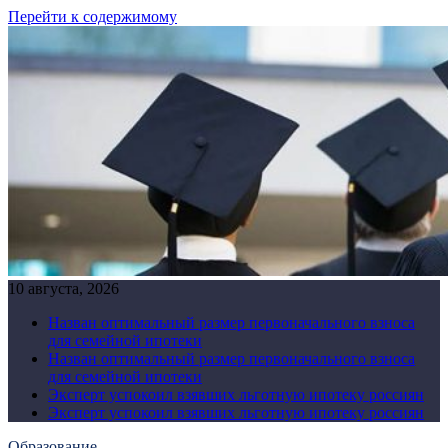
Перейти к содержимому
10 августа, 2026
Назван оптимальный размер первоначального взноса
для семейной ипотеки
Назван оптимальный размер первоначального взноса
для семейной ипотеки
Эксперт успокоил взявших льготную ипотеку россиян
Эксперт успокоил взявших льготную ипотеку россиян
Образование