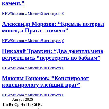
камень”
NEWSru.com :: Мнения
5 лет спустя
0
Александр Морозов: “Кремль потерял
много, а Прага – ничего”
NEWSru.com :: Мнения
5 лет спустя
0
Николай Травкин: “Два джентльмена
встретились “перетереть по бабкам”
NEWSru.com :: Мнения
5 лет спустя
0
Максим Горюнов: “Конспиролог
конспирологу злейший враг”
NEWSru.com :: Мнения
5 лет спустя
0
Август 2026
Пн
Вт
Ср
Чт
Пт
Сб
Вс