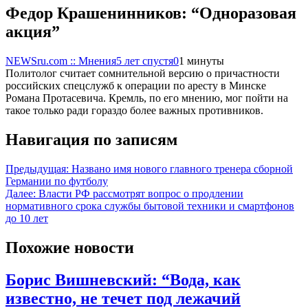
Федор Крашенинников: “Одноразовая
акция”
NEWSru.com :: Мнения
5 лет спустя
0
1 минуты
Политолог считает сомнительной версию о причастности
российских спецслужб к операции по аресту в Минске
Романа Протасевича. Кремль, по его мнению, мог пойти на
такое только ради гораздо более важных противников.
Навигация по записям
Предыдущая:
Названо имя нового главного тренера сборной
Германии по футболу
Далее:
Власти РФ рассмотрят вопрос о продлении
нормативного срока службы бытовой техники и смартфонов
до 10 лет
Похожие новости
Борис Вишневский: “Вода, как
известно, не течет под лежачий