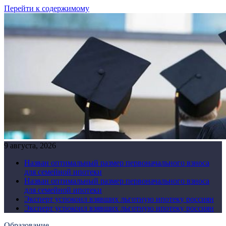
Перейти к содержимому
9 августа, 2026
Назван оптимальный размер первоначального взноса
для семейной ипотеки
Назван оптимальный размер первоначального взноса
для семейной ипотеки
Эксперт успокоил взявших льготную ипотеку россиян
Эксперт успокоил взявших льготную ипотеку россиян
Образование