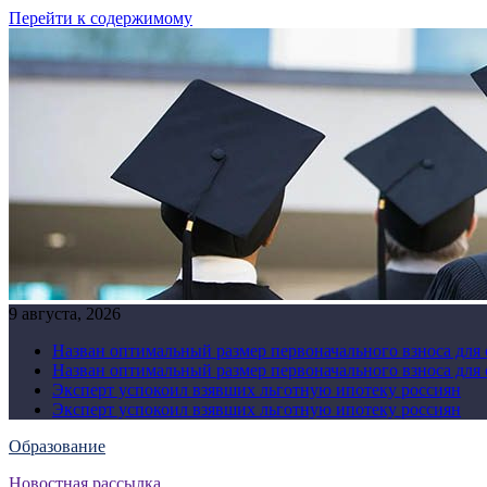
Перейти к содержимому
9 августа, 2026
Назван оптимальный размер первоначального взноса для
Назван оптимальный размер первоначального взноса для
Эксперт успокоил взявших льготную ипотеку россиян
Эксперт успокоил взявших льготную ипотеку россиян
Образование
Новостная рассылка