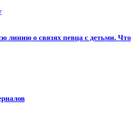
у
ю линию о связях певца с детьми. Что
ериалов