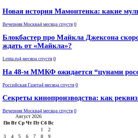
Новая история Мамонтенка: какие мул
Вечерняя Москва
4 месяца спустя
0
Блокбастер про Майкла Джексона скоро 
ждать от «Майкла»?
Lenta.ru
4 месяца спустя
0
На 48-м ММКФ ожидается “цунами рос
Российская Газета
4 месяца спустя
0
Секреты кинопроизводства: как рекви
Вечерняя Москва
4 месяца спустя
0
Август 2026
Пн
Вт
Ср
Чт
Пт
Сб
Вс
1
2
3
4
5
6
7
8
9