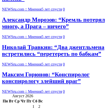
NEWSru.com :: Мнения
5 лет спустя
0
Александр Морозов: “Кремль потерял
много, а Прага – ничего”
NEWSru.com :: Мнения
5 лет спустя
0
Николай Травкин: “Два джентльмена
встретились “перетереть по бабкам”
NEWSru.com :: Мнения
5 лет спустя
0
Максим Горюнов: “Конспиролог
конспирологу злейший враг”
NEWSru.com :: Мнения
5 лет спустя
0
Август 2026
Пн
Вт
Ср
Чт
Пт
Сб
Вс
1
2