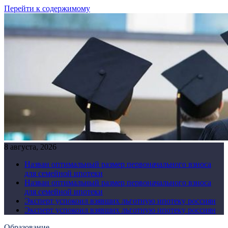
Перейти к содержимому
8 августа, 2026
Назван оптимальный размер первоначального взноса
для семейной ипотеки
Назван оптимальный размер первоначального взноса
для семейной ипотеки
Эксперт успокоил взявших льготную ипотеку россиян
Эксперт успокоил взявших льготную ипотеку россиян
Образование