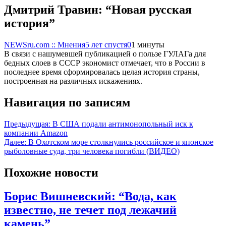
Дмитрий Травин: “Новая русская
история”
NEWSru.com :: Мнения
5 лет спустя
0
1 минуты
В связи с нашумевшей публикацией о пользе ГУЛАГа для
бедных слоев в СССР экономист отмечает, что в России в
последнее время сформировалась целая история страны,
построенная на различных искажениях.
Навигация по записям
Предыдущая:
В США подали антимонопольный иск к
компании Amazon
Далее:
В Охотском море столкнулись российское и японское
рыболовные суда, три человека погибли (ВИДЕО)
Похожие новости
Борис Вишневский: “Вода, как
известно, не течет под лежачий
камень”