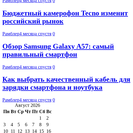
Рамблер
4 месяца спустя
0
Бюджетный камерофон Tecno изменит
российский рынок
Рамблер
4 месяца спустя
0
Обзор Samsung Galaxy A57: самый
правильный смартфон
Рамблер
4 месяца спустя
0
Как выбрать качественный кабель для
зарядки смартфона и ноутбука
Рамблер
4 месяца спустя
0
Август 2026
Пн
Вт
Ср
Чт
Пт
Сб
Вс
1
2
3
4
5
6
7
8
9
10
11
12
13
14
15
16