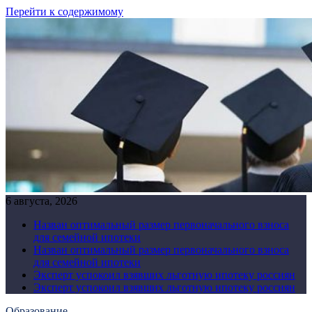
Перейти к содержимому
6 августа, 2026
Назван оптимальный размер первоначального взноса
для семейной ипотеки
Назван оптимальный размер первоначального взноса
для семейной ипотеки
Эксперт успокоил взявших льготную ипотеку россиян
Эксперт успокоил взявших льготную ипотеку россиян
Образование