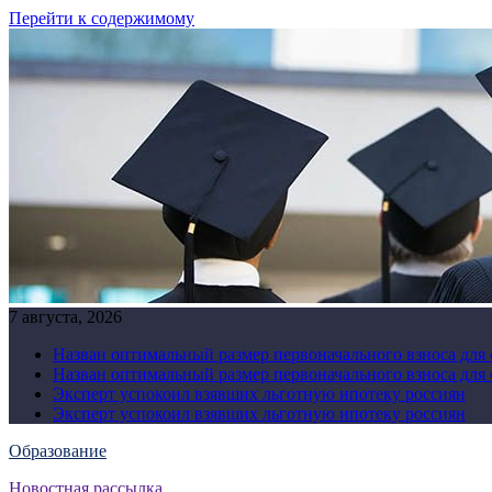
Перейти к содержимому
7 августа, 2026
Назван оптимальный размер первоначального взноса для
Назван оптимальный размер первоначального взноса для
Эксперт успокоил взявших льготную ипотеку россиян
Эксперт успокоил взявших льготную ипотеку россиян
Образование
Новостная рассылка