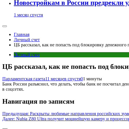
Новостройкам в России предрекли 
1 месяц спустя
Главная
Личный счет
ЦБ рассказал, как не попасть под блокировку денежного 
Личный счет
ЦБ рассказал, как не попасть под блок
Парламентская газета
11 месяцев спустя
0
1 минуты
Банк России разъяснил, что делать, чтобы банк не посчитал де
в соцсетях.
Навигация по записям
Предыдущая:
Раскрыты любимые направления российских зуме
Далее:
Nubia Z80 Ultra получит мощнейшую камеру и процессор 