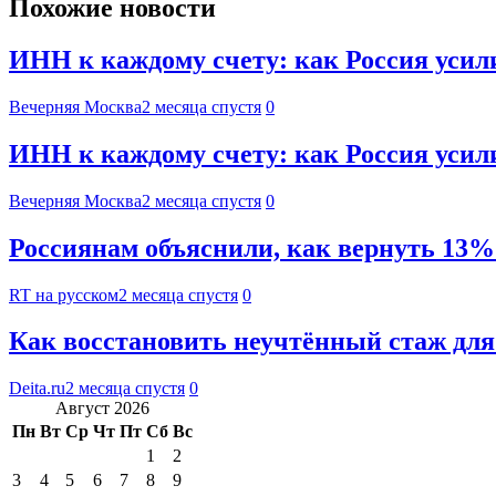
Похожие новости
ИНН к каждому счету: как Россия усил
Вечерняя Москва
2 месяца спустя
0
ИНН к каждому счету: как Россия усил
Вечерняя Москва
2 месяца спустя
0
Россиянам объяснили, как вернуть 13% 
RT на русском
2 месяца спустя
0
Как восстановить неучтённый стаж для
Deita.ru
2 месяца спустя
0
Август 2026
Пн
Вт
Ср
Чт
Пт
Сб
Вс
1
2
3
4
5
6
7
8
9